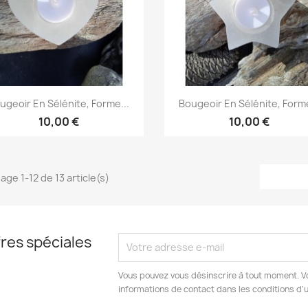
Aperçu rapide
Aperçu rapide


ugeoir En Sélénite, Forme...
Bougeoir En Sélénite, Forme
10,00 €
10,00 €
age 1-12 de 13 article(s)
res spéciales
Vous pouvez vous désinscrire à tout moment. V
informations de contact dans les conditions d'ut