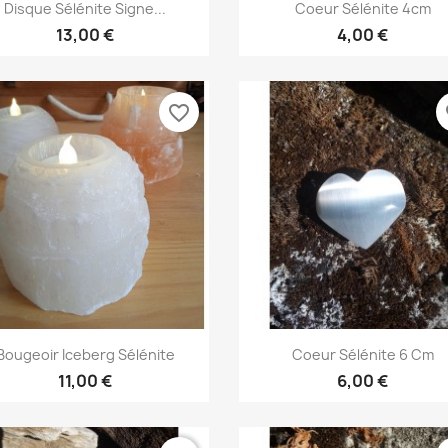
Aperçu rapide
Aperçu rapide


Disque Sélénite Signe...
Coeur Sélénite 4cm
13,00 €
4,00 €
favorite_border
fa
Aperçu rapide
Aperçu rapide


Bougeoir Iceberg Sélénite
Coeur Sélénite 6 Cm
11,00 €
6,00 €