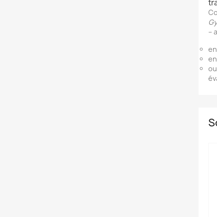
tr
Co
Gy
– 
en
en
ou
év
S