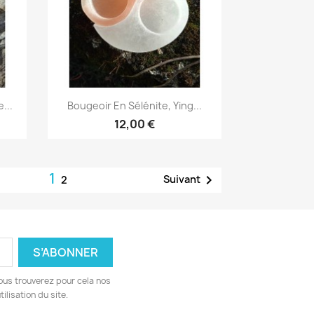
Aperçu rapide

...
Bougeoir En Sélénite, Ying...
12,00 €
1

Suivant
2
ous trouverez pour cela nos
ilisation du site.