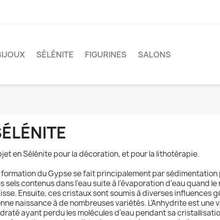
BIJOUX
SÉLÉNITE
FIGURINES
SALONS
SÉLÉNITE
jet en Sélénite pour la décoration, et pour la lithotérapie.
 formation du Gypse se fait principalement par sédimentation pa
s sels contenus dans l’eau suite à l’évaporation d’eau quand le 
isse. Ensuite, ces cristaux sont soumis à diverses influences g
nne naissance à de nombreuses variétés. L’Anhydrite est une 
draté ayant perdu les molécules d’eau pendant sa cristallisati