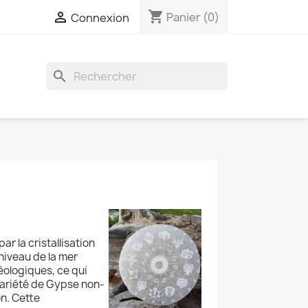
shopping_cart

Panier
(0)
Connexion
search
r la cristallisation
niveau de la mer
éologiques, ce qui
variété de Gypse non-
on. Cette