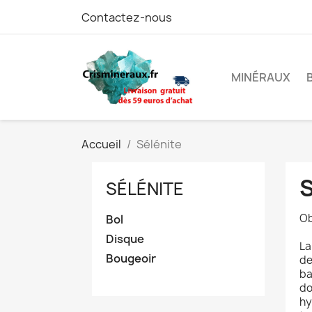
Contactez-nous
MINÉRAUX
Accueil
Sélénite
SÉLÉNITE
Ob
Bol
Disque
La
Bougeoir
de
ba
do
hy