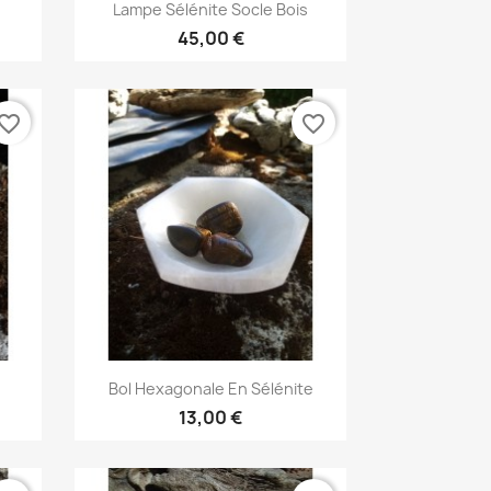
Aperçu rapide

Lampe Sélénite Socle Bois
45,00 €
vorite_border
favorite_border
Aperçu rapide

Bol Hexagonale En Sélénite
13,00 €