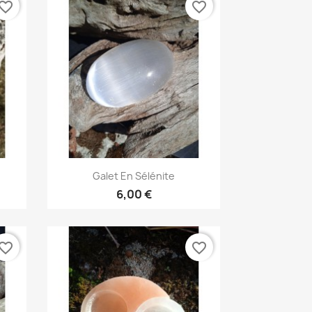
vorite_border
favorite_border
Aperçu rapide

Galet En Sélénite
6,00 €
vorite_border
favorite_border