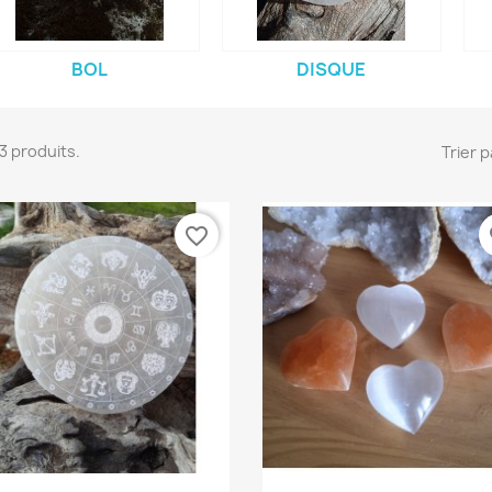
BOL
DISQUE
 13 produits.
Trier p
favorite_border
fa