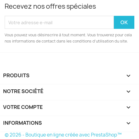
Recevez nos offres spéciales
Vous pouvez vous désinscrire à tout moment. Vous trouverez pour cela
nos informations de contact dans les conditions d'utilisation du site.
PRODUITS

NOTRE SOCIÉTÉ

VOTRE COMPTE

INFORMATIONS
keyboard_arrow_down
© 2026 - Boutique en ligne créée avec PrestaShop™